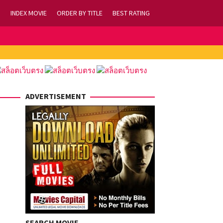
INDEX MOVIE
ORDER BY TITLE
BEST RATING
ADVERTISEMENT
SEARCH MOVIE