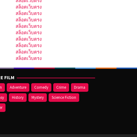
สล็อตเว็บตรง
สล็อตเว็บตรง
สล็อตเว็บตรง
สล็อตเว็บตรง
สล็อตเว็บตรง
สล็อตเว็บตรง
สล็อตเว็บตรง
สล็อตเว็บตรง
สล็อตเว็บตรง
สล็อตเว็บตรง
E FILM
on
Adventure
Comedy
Crime
Drama
asy
History
Mystery
Science Fiction
er