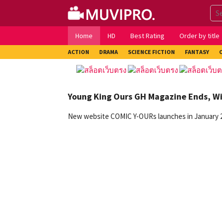
Skip
to
content
Home
HD
Best Rating
Order by title
ACTION
DRAMA
SCIENCE FICTION
FANTASY
Young King Ours GH Magazine Ends, W
New website COMIC Y-OURs launches in January 