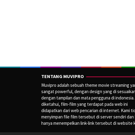
TENTANG MUVIPRO
Muvipro adalah sebuah theme movie streaming y
sangat powerful, dengan design yang di sesuaika
dengan tampilan dan mata pengguna di indonesia.
diketahui, film-film yang terdapat pada web ini
didapatkan dari web pencarian di internet. Kami ti
menyimpan file film tersebut di server sendiri dan
hanya menempelkan link-link tersebut di website 