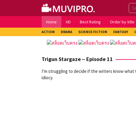
Skip
to
content
Home
HD
Best Rating
Order by title
ACTION
DRAMA
SCIENCE FICTION
FANTASY
Trigun Stargaze ‒ Episode 11
I’m struggling to decide if the writers know what 
idiocy.