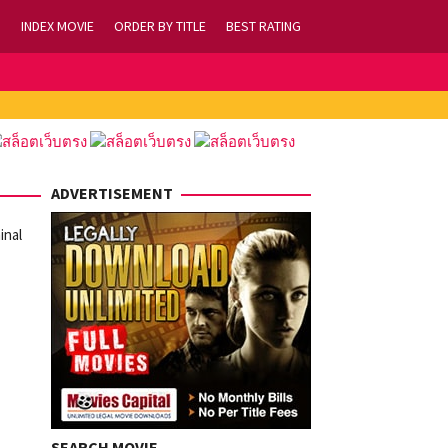
INDEX MOVIE
ORDER BY TITLE
BEST RATING
ADVERTISEMENT
inal
SEARCH MOVIE