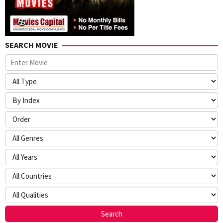
SEARCH MOVIE