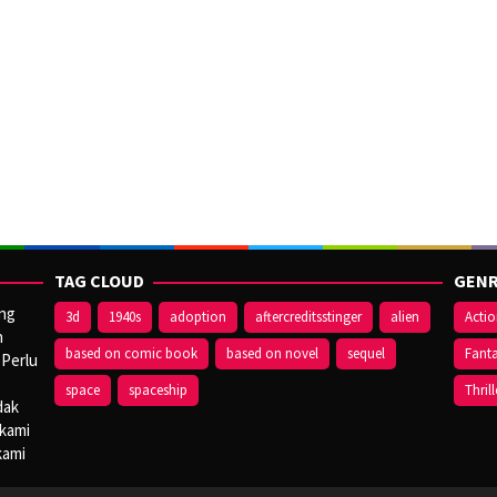
TAG CLOUD
GENR
ang
3d
1940s
adoption
aftercreditsstinger
alien
Acti
n
based on comic book
based on novel
sequel
Fant
 Perlu
space
spaceship
Thrill
dak
 kami
kami