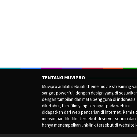
TENTANG MUVIPRO
Muvipro adalah sebuah theme movie streaming y
sangat powerful, dengan design yang di sesuaika
dengan tampilan dan mata pengguna di indonesia.
diketahui, film-film yang terdapat pada web ini
didapatkan dari web pencarian di internet. Kami ti
menyimpan file film tersebut di server sendiri dan
hanya menempelkan link-link tersebut di website 