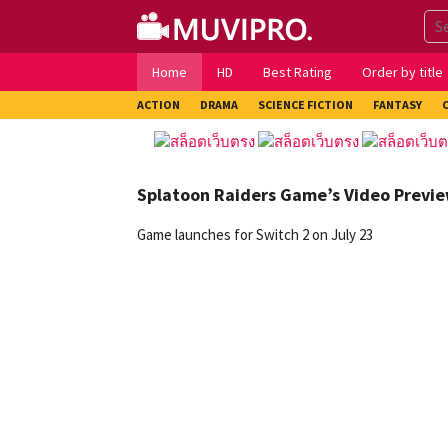
Skip
to
content
Home
HD
Best Rating
Order by title
ACTION
DRAMA
SCIENCE FICTION
FANTASY
Splatoon Raiders Game’s Video Preview
Game launches for Switch 2 on July 23