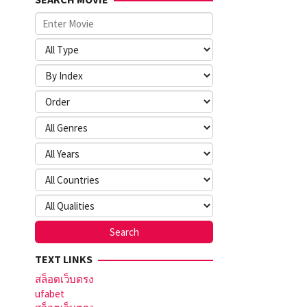
TEXT LINKS
สล็อตเว็บตรง
ufabet