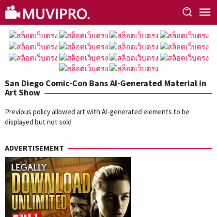
Skip
to
content
San Diego Comic-Con Bans AI-Generated Material in
Art Show
Previous policy allowed art with AI-generated elements to be
displayed but not sold
ADVERTISEMENT