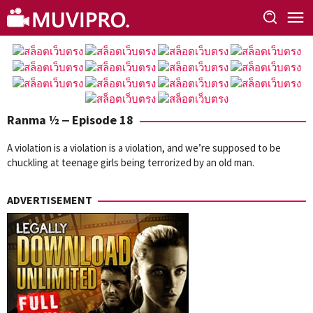
Skip
to
content
Ranma ½ ‒ Episode 18
A violation is a violation is a violation, and we’re supposed to be
chuckling at teenage girls being terrorized by an old man.
ADVERTISEMENT