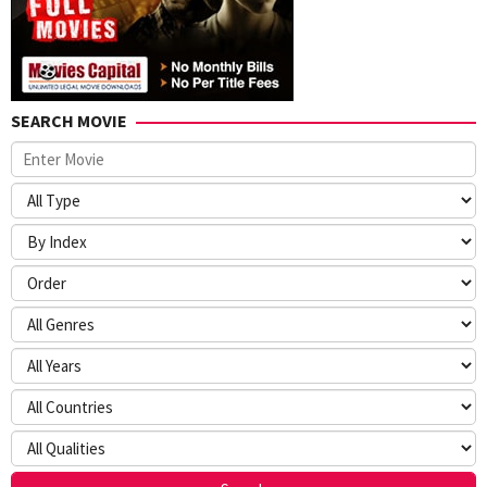
SEARCH MOVIE