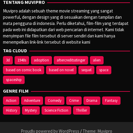
TENTANG MUVIPRO
Muvipro adalah sebuah theme movie streaming yang sangat
powerful, dengan design yang di sesuaikan dengan tampilan dan
mata pengguna di indonesia. Perlu diketahui, film-film yang terdapat
pada web ini didapatkan dari web pencarian di internet. Kami tidak
menyimpan file film tersebut di server sendiri dan kami hanya
menempelkan link-link tersebut di website kami
TAG CLOUD
3d
1940s
adoption
aftercreditsstinger
alien
based on comic book
based on novel
sequel
space
spaceship
GENRE FILM
Action
Adventure
Comedy
Crime
Drama
Fantasy
History
Mystery
Science Fiction
Thriller
Proudly powered by WordPress
/
Theme: Muvipro