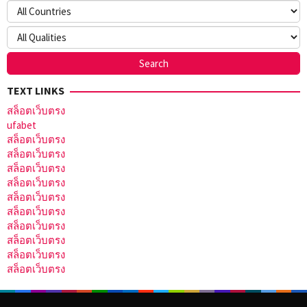
TEXT LINKS
สล็อตเว็บตรง
ufabet
สล็อตเว็บตรง
สล็อตเว็บตรง
สล็อตเว็บตรง
สล็อตเว็บตรง
สล็อตเว็บตรง
สล็อตเว็บตรง
สล็อตเว็บตรง
สล็อตเว็บตรง
สล็อตเว็บตรง
สล็อตเว็บตรง