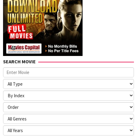
SEARCH MOVIE