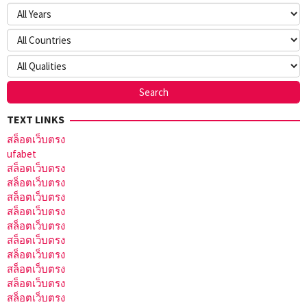
TEXT LINKS
สล็อตเว็บตรง
ufabet
สล็อตเว็บตรง
สล็อตเว็บตรง
สล็อตเว็บตรง
สล็อตเว็บตรง
สล็อตเว็บตรง
สล็อตเว็บตรง
สล็อตเว็บตรง
สล็อตเว็บตรง
สล็อตเว็บตรง
สล็อตเว็บตรง