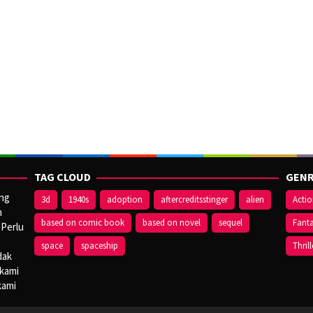
TAG CLOUD
GENR
ang
3d
1940s
adoption
aftercreditsstinger
alien
Acti
n
based on comic book
based on novel
sequel
Fant
 Perlu
space
spaceship
Thrill
dak
 kami
kami