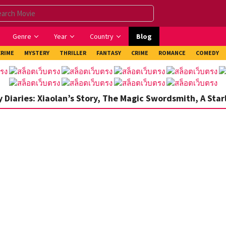
Genre
Year
Country
Blog
CRIME
MYSTERY
THRILLER
FANTASY
CRIME
ROMANCE
COMEDY
Diaries: Xiaolan’s Story, The Magic Swordsmith, A Starl