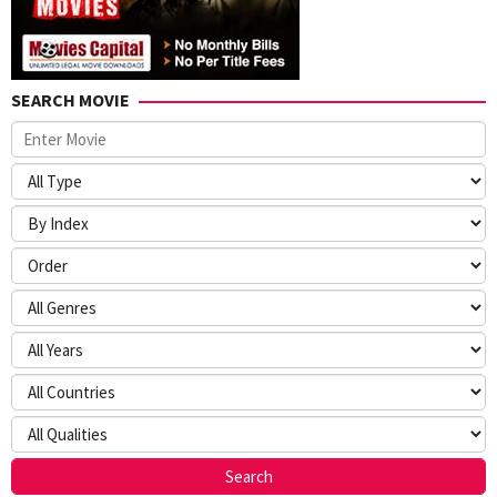
SEARCH MOVIE