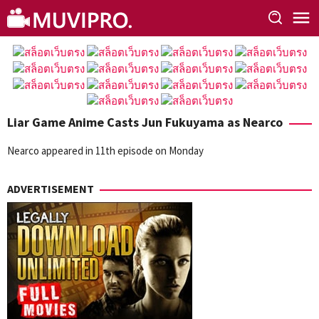
Skip
to
content
Liar Game Anime Casts Jun Fukuyama as Nearco
Nearco appeared in 11th episode on Monday
ADVERTISEMENT