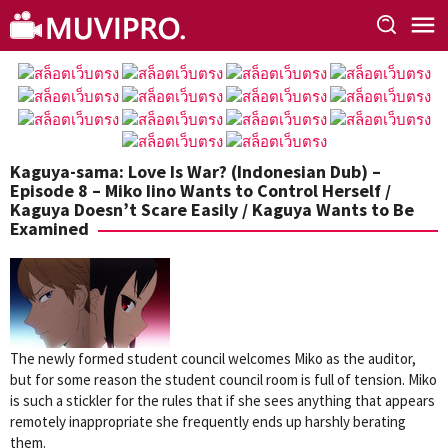
Skip
to
content
Kaguya-sama: Love Is War? (Indonesian Dub) –
Episode 8 – Miko Iino Wants to Control Herself /
Kaguya Doesn’t Scare Easily / Kaguya Wants to Be
Examined
The newly formed student council welcomes Miko as the auditor,
but for some reason the student council room is full of tension. Miko
is such a stickler for the rules that if she sees anything that appears
remotely inappropriate she frequently ends up harshly berating
them.