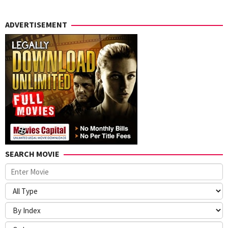
ADVERTISEMENT
SEARCH MOVIE