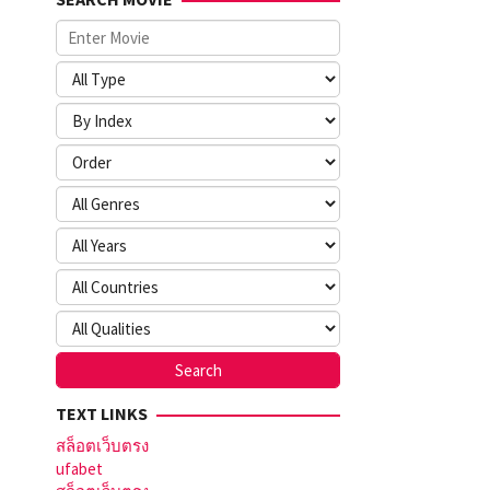
TEXT LINKS
สล็อตเว็บตรง
ufabet