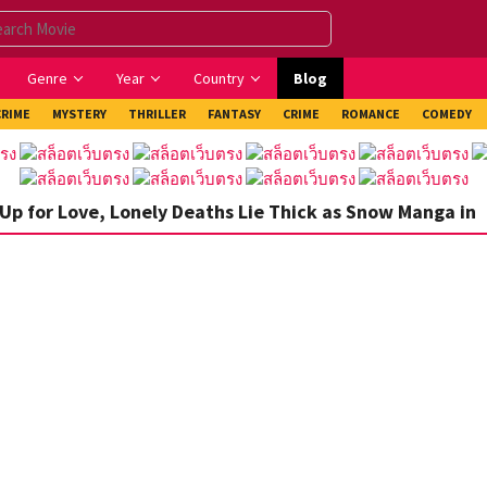
Genre
Year
Country
Blog
CRIME
MYSTERY
THRILLER
FANTASY
CRIME
ROMANCE
COMEDY
p for Love, Lonely Deaths Lie Thick as Snow Manga in