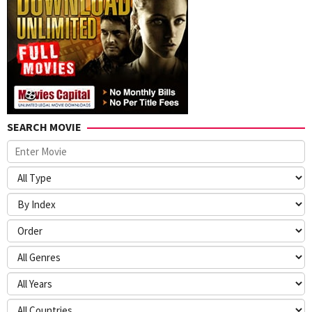
SEARCH MOVIE