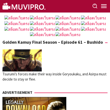
Skip
to
content
Golden Kamuy Final Season – Episode 61 – Bushido
Tsurumi’s forces make their way inside Goryoukaku, and Asirpa must
decide to stay or flee.
ADVERTISEMENT