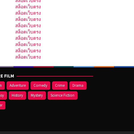
สล็อตเว็บตรง
สล็อตเว็บตรง
สล็อตเว็บตรง
สล็อตเว็บตรง
สล็อตเว็บตรง
สล็อตเว็บตรง
สล็อตเว็บตรง
สล็อตเว็บตรง
สล็อตเว็บตรง
สล็อตเว็บตรง
E FILM
on
Adventure
Comedy
Crime
Drama
asy
History
Mystery
Science Fiction
er