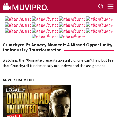
Skip
to
content
Crunchyroll’s Annecy Moment: A Missed Opportunity
for Industry Transformation
Watching the 40-minute presentation unfold, one can’t help but feel
that Crunchyroll fundamentally misunderstood the assignment.
ADVERTISEMENT