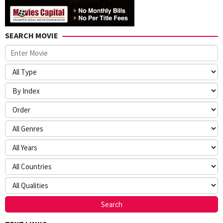
SEARCH MOVIE