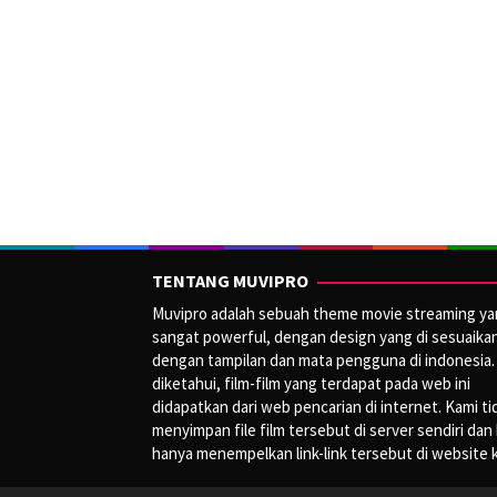
TENTANG MUVIPRO
Muvipro adalah sebuah theme movie streaming y
sangat powerful, dengan design yang di sesuaika
dengan tampilan dan mata pengguna di indonesia.
diketahui, film-film yang terdapat pada web ini
didapatkan dari web pencarian di internet. Kami ti
menyimpan file film tersebut di server sendiri dan
hanya menempelkan link-link tersebut di website 