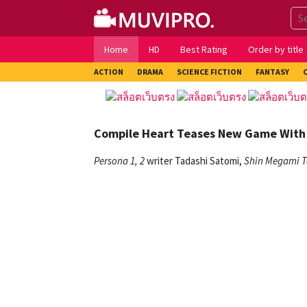
Skip
to
content
Home
HD
Best Rating
Order by title
ACTION
DRAMA
SCIENCE FICTION
FANTASY
Compile Heart Teases New Game With 
Persona 1, 2
writer Tadashi Satomi,
Shin Megami T