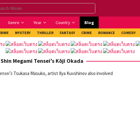
Genre
Year
Country
Blog
CRIME
MYSTERY
THRILLER
FANTASY
CRIME
ROMANCE
COMEDY
Shin Megami Tensei’s Kōji Okada
ensei’s
Tsukasa Masuko, artist Ilya Kuvshinov also involved