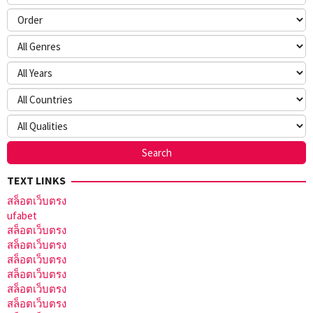
TEXT LINKS
สล็อตเว็บตรง
ufabet
สล็อตเว็บตรง
สล็อตเว็บตรง
สล็อตเว็บตรง
สล็อตเว็บตรง
สล็อตเว็บตรง
สล็อตเว็บตรง