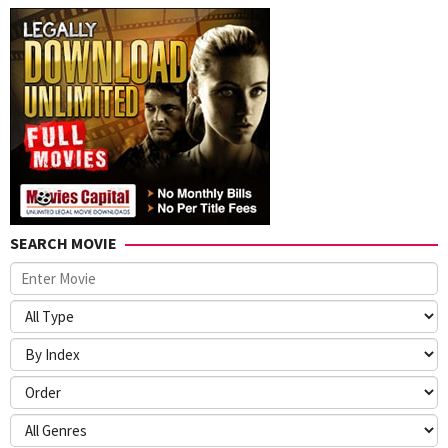
SEARCH MOVIE