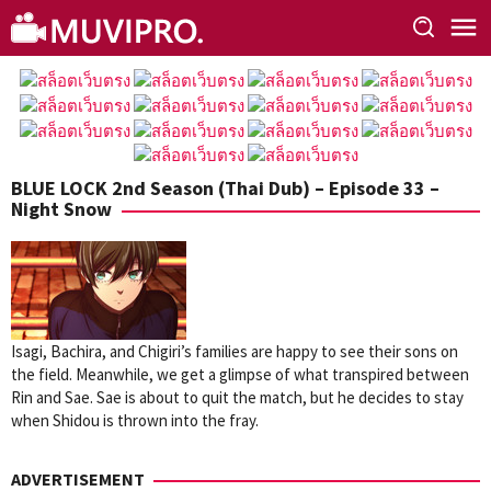
Skip
to
content
BLUE LOCK 2nd Season (Thai Dub) – Episode 33 –
Night Snow
Isagi, Bachira, and Chigiri’s families are happy to see their sons on
the field. Meanwhile, we get a glimpse of what transpired between
Rin and Sae. Sae is about to quit the match, but he decides to stay
when Shidou is thrown into the fray.
ADVERTISEMENT