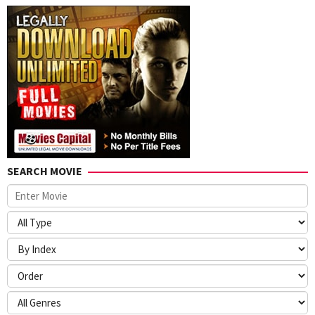
SEARCH MOVIE