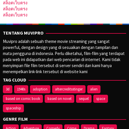
สล็อตเว็บตรง
สล็อตเว็บตรง
สล็อตเว็บตรง
TENTANG MUVIPRO
Muvipro adalah sebuah theme movie streaming yang sangat
powerful, dengan design yang di sesuaikan dengan tampilan dan
mata pengguna di indonesia. Perlu diketahui, film-film yang terdapat
pada web ini didapatkan dari web pencarian di internet. Kami tidak
menyimpan file film tersebut di server sendiri dan kami hanya
menempelkan link-link tersebut di website kami
TAG CLOUD
3d
1940s
adoption
aftercreditsstinger
alien
based on comic book
based on novel
sequel
space
spaceship
GENRE FILM
Action
Adventure
Comedy
Crime
Drama
Fantasy