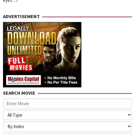
eyes…!
ADVERTISEMENT
SEARCH MOVIE