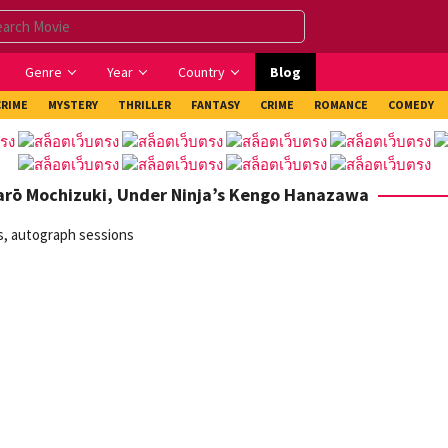
Genre
Year
Country
Blog
CRIME
MYSTERY
THRILLER
FANTASY
CRIME
ROMANCE
COMEDY
arō Mochizuki, Under Ninja’s Kengo Hanazawa
ts, autograph sessions