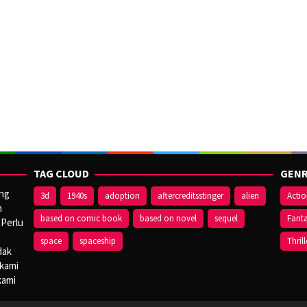
TAG CLOUD
GENR
ang
3d
1940s
adoption
aftercreditsstinger
alien
Acti
n
based on comic book
based on novel
sequel
Fant
 Perlu
space
spaceship
Thrill
dak
 kami
kami