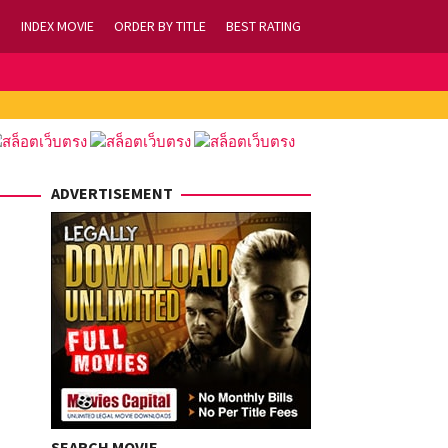
INDEX MOVIE
ORDER BY TITLE
BEST RATING
ADVERTISEMENT
SEARCH MOVIE