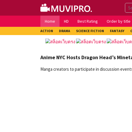
Skip
to
content
Home
HD
Best Rating
Order by title
ACTION
DRAMA
SCIENCE FICTION
FANTASY
Anime NYC Hosts Dragon Head’s Minet
Manga creators to participate in discussion even